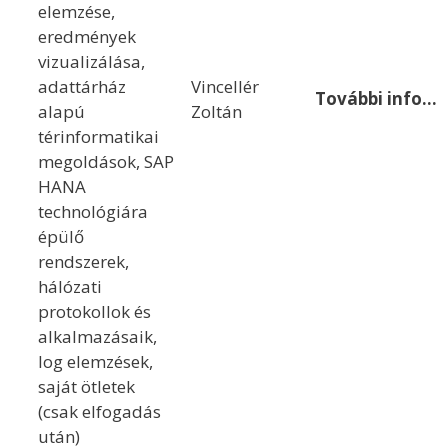
elemzése,
eredmények
vizualizálása,
adattárház
Vincellér
További info…
alapú
Zoltán
térinformatikai
megoldások, SAP
HANA
technológiára
épülő
rendszerek,
hálózati
protokollok és
alkalmazásaik,
log elemzések,
saját ötletek
(csak elfogadás
után)