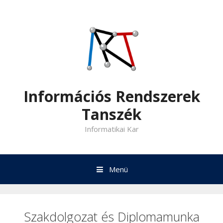
Kilépés
a
tartalomba
Információs Rendszerek
Tanszék
Informatikai Kar
Menü
Szakdolgozat és Diplomamunka