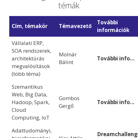
témák
További
Cím, témakör
Témavezető
információk
Vállalati ERP,
SOA rendszerek,
Molnár
architektúrás
További info…
Bálint
megvalósítások
(több téma)
Szemantikus
Web, Big Data,
Gombos
Hadoop, Spark,
További info…
Gergő
Cloud
Computing, IoT
Adattudományi,
Dreamchalleng