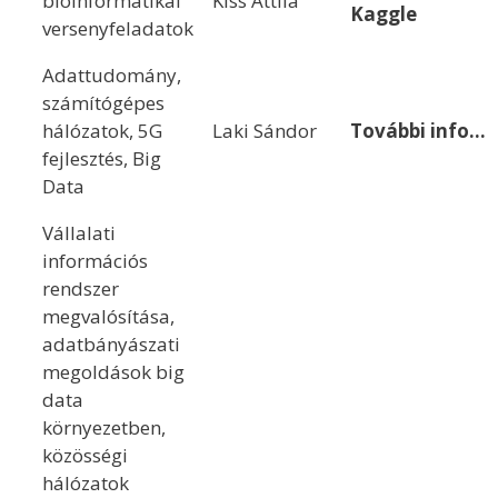
bioinformatikai
Kiss Attila
Kaggle
versenyfeladatok
Adattudomány,
számítógépes
hálózatok, 5G
Laki Sándor
További info…
fejlesztés, Big
Data
Vállalati
információs
rendszer
megvalósítása,
adatbányászati
megoldások big
data
környezetben,
közösségi
hálózatok