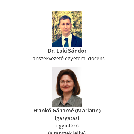
Dr. Laki Sándor
Tanszékvezető egyetemi docens
Frankó Gáborné (Mariann)
Igazgatási
ügyintéző
(a tanszék lelke)