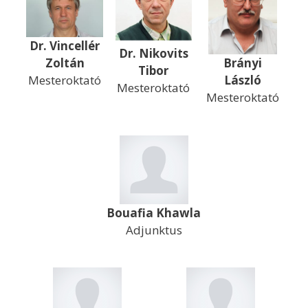
Dr. Vincellér
Dr. Nikovits
Zoltán
Brányi
Tibor
Mesteroktató
László
Mesteroktató
Mesteroktató
Bouafia Khawla
Adjunktus