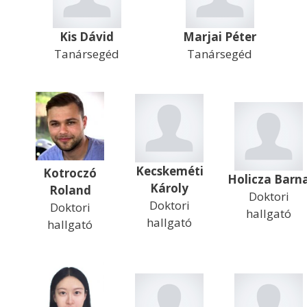
Kis Dávid
Marjai Péter
Tanársegéd
Tanársegéd
Kecskeméti
Kotroczó
Holicza Barn
Károly
Roland
Doktori
Doktori
Doktori
hallgató
hallgató
hallgató