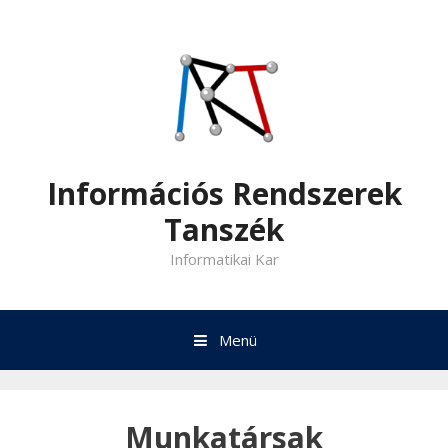
Kilépés
a
tartalomba
Információs Rendszerek
Tanszék
Informatikai Kar
Menü
Munkatársak